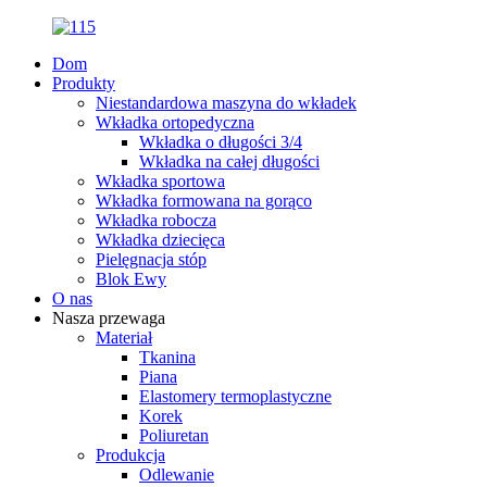
Dom
Produkty
Niestandardowa maszyna do wkładek
Wkładka ortopedyczna
Wkładka o długości 3/4
Wkładka na całej długości
Wkładka sportowa
Wkładka formowana na gorąco
Wkładka robocza
Wkładka dziecięca
Pielęgnacja stóp
Blok Ewy
O nas
Nasza przewaga
Materiał
Tkanina
Piana
Elastomery termoplastyczne
Korek
Poliuretan
Produkcja
Odlewanie