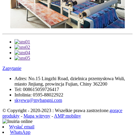
Zapytanie
Adres:
No.15 Lingzhi Road, dzielnica przemysłowa Wuli,
miasto Jinjiang, prowincja Fujian, Chiny 362200
Tel:
008615059726417
Infolinia:
0595-88022922
skyewu@mybangni.com
© Copyright - 2020-2023 : Wszelkie prawa zastrzeżone.
gorące
produkty
-
Mapa witryny
-
AMP mobilny
Wysłać email
WhatsApp