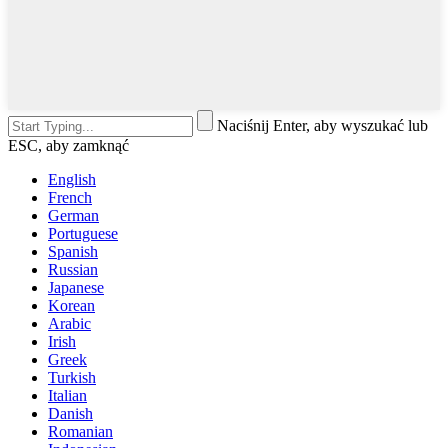
Naciśnij Enter, aby wyszukać lub
ESC, aby zamknąć
English
French
German
Portuguese
Spanish
Russian
Japanese
Korean
Arabic
Irish
Greek
Turkish
Italian
Danish
Romanian